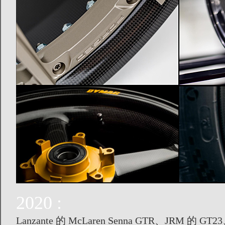
2020 :
Lanzante 的 McLaren Senna GTR、JRM 的